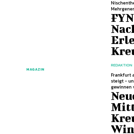
Nischenthe
Mehrgener
FYN
Nac
Erl
Kre
REDAKTION
MAGAZIN
Frankfurt a. M. (ots) - Die weltwei
steigt - u
gewinnen v
Neu
Mit
Kre
Win