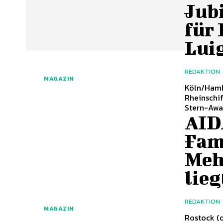
Jub
für
Lui
REDAKTION
MAGAZIN
Köln/Hamburg (ots) - Große Auszeich
Rheinschi
Stern-Awar
AIDA
Fam
Meh
lieg
REDAKTION
MAGAZIN
Rostock (ots) - Urlaub gemeinsam mit mehreren Gen