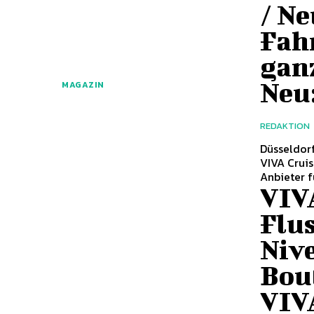
/ Ne
Fah
gan
Neu:
MAGAZIN
REDAKTION
Düsseldorf (ots) - Als erster Veranstalter fü
VIVA Cruises das P
Anbieter fü
VIV
Flu
Nive
Bout
VIV