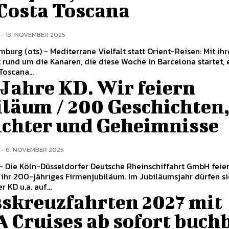
 Costa Toscana
-
13. NOVEMBER 2025
e Vielfalt statt Orient-Reisen: Mit ihrer
 rund um die Kanaren, die diese Woche in Barcelona startet, 
Toscana...
Jahre KD. Wir feiern
iläum / 200 Geschichten
ichter und Geheimnisse
-
6. NOVEMBER 2025
feiert im
ihr 200-jähriges Firmenjubiläum. Im Jubiläumsjahr dürfen si
 KD u.a. auf...
sskreuzfahrten 2027 mit
 Cruises ab sofort buch