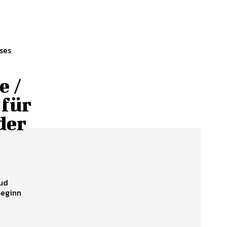
e /
 für
der
Beginn