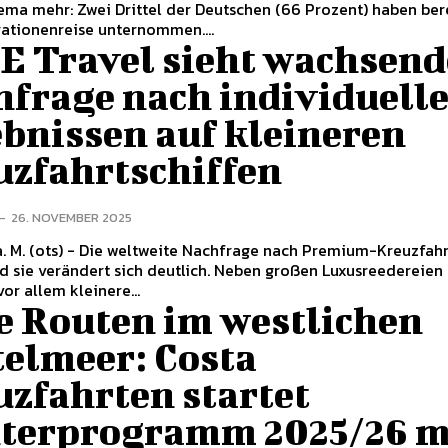
ma mehr: Zwei Drittel der Deutschen (66 Prozent) haben bere
ationenreise unternommen....
E Travel sieht wachsend
hfrage nach individuell
ebnissen auf kleineren
uzfahrtschiffen
-
26. NOVEMBER 2025
te Nachfrage nach Premium-Kreuzfahrten
nd sie verändert sich deutlich. Neben großen Luxusreedereien
or allem kleinere...
e Routen im westlichen
telmeer: Costa
uzfahrten startet
terprogramm 2025/26 m