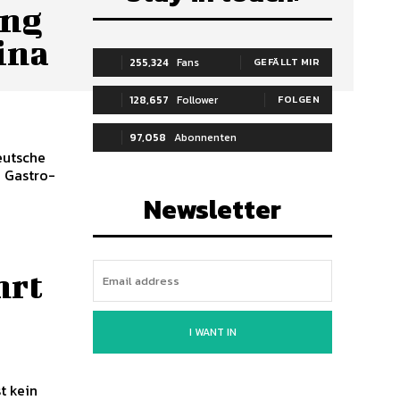
ung
ina
255,324
Fans
GEFÄLLT MIR
128,657
Follower
FOLGEN
97,058
Abonnenten
m Gastro-
ABONNIEREN
Newsletter
hrt
I WANT IN