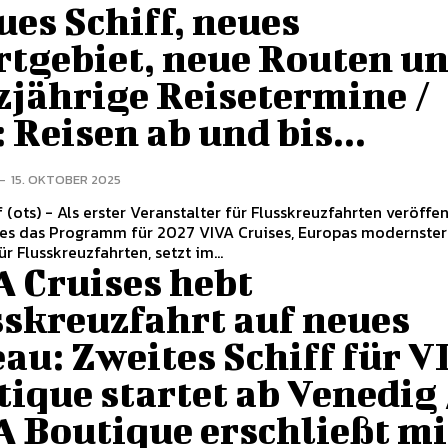
ues Schiff, neues
rtgebiet, neue Routen u
zjährige Reisetermine /
 Reisen ab und bis...
-
15. OKTOBER 2025
r Flusskreuzfahrten veröffentlicht
rogramm für 2027 VIVA Cruises, Europas modernster
r Flusskreuzfahrten, setzt im...
A Cruises hebt
sskreuzfahrt auf neues
au: Zweites Schiff für V
ique startet ab Venedig 
A Boutique erschließt mi