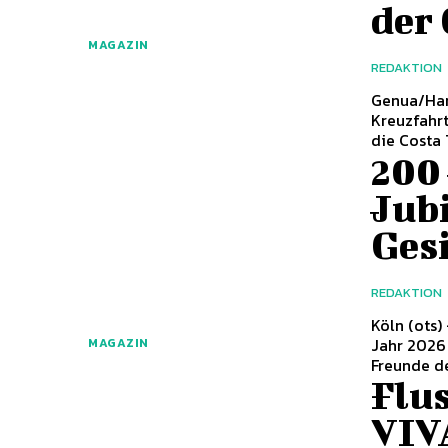
der
MAGAZIN
REDAKTION
Genua/Hamburg (ots) - Mediterran
Kreuzfahrt
die Costa 
200 
Jub
Ges
REDAKTION
Köln (ots) - Die Köln-Düsseldorfer Deutsche Rheinschiffahrt GmbH 
Jahr 2026 
MAGAZIN
Freunde der
Flu
VIVA