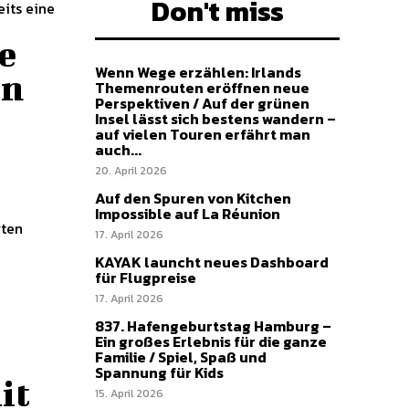
Don't miss
its eine
e
Wenn Wege erzählen: Irlands
en
Themenrouten eröffnen neue
Perspektiven / Auf der grünen
Insel lässt sich bestens wandern –
auf vielen Touren erfährt man
auch...
20. April 2026
Auf den Spuren von Kitchen
Impossible auf La Réunion
17. April 2026
KAYAK launcht neues Dashboard
für Flugpreise
17. April 2026
837. Hafengeburtstag Hamburg –
Ein großes Erlebnis für die ganze
Familie / Spiel, Spaß und
Spannung für Kids
it
15. April 2026