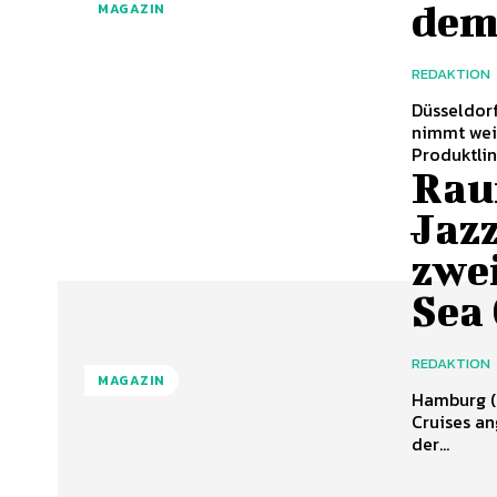
dem 
MAGAZIN
REDAKTION
Düsseldorf / Venedig (ots) 
nimmt weiter an Fahrt auf:
Produktlini
Rau
Jazz
zwe
Sea 
REDAKTION
MAGAZIN
Hamburg (ots) - Der Pianist und Entertainer J
Cruises a
der...