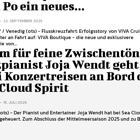
Po ein neues...
-
22. SEPTEMBER 2025
- Flusskreuzfahrt: Erfolgsstory von VIVA Cruises
 VIVA Boutique - die neue und exklusivere
e von...
m für feine Zwischentön
pianist Joja Wendt geht
i Konzertreisen an Bord 
Cloud Spirit
-
15. JULI 2025
oja Wendt hat bei Sea Cloud
ngeheuert. Zum Abschluss der Mittelmeersaison 2025 und zu 