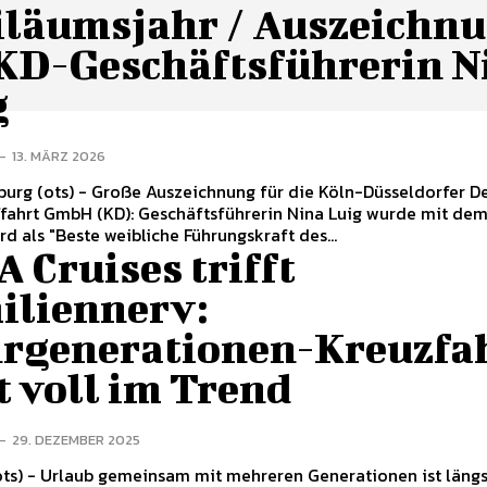
iläumsjahr / Auszeichn
 KD-Geschäftsführerin N
g
-
13. MÄRZ 2026
nung für die Köln-Düsseldorfer Deutsche
ffahrt GmbH (KD): Geschäftsführerin Nina Luig wurde mit de
d als "Beste weibliche Führungskraft des...
 Cruises trifft
iliennerv:
rgenerationen-Kreuzfa
t voll im Trend
-
29. DEZEMBER 2025
erationen ist längst kein