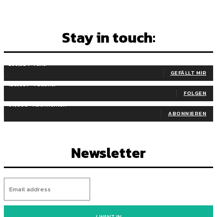
Stay in touch:
255,324
Fans
GEFÄLLT MIR
128,657
Follower
FOLGEN
97,058
Abonnenten
ABONNIEREN
Newsletter