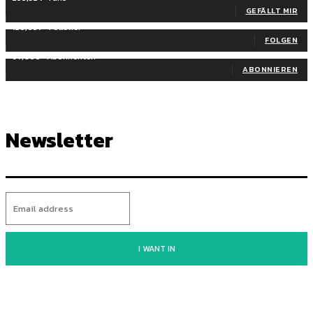
GEFÄLLT MIR
128,657
Follower
FOLGEN
97,058
Abonnenten
ABONNIEREN
Newsletter
I WANT IN