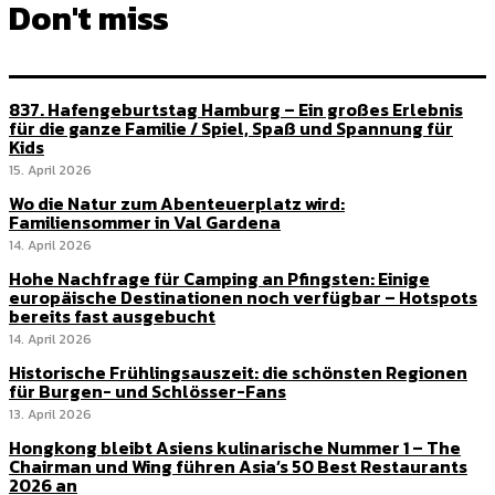
Don't miss
837. Hafengeburtstag Hamburg – Ein großes Erlebnis
für die ganze Familie / Spiel, Spaß und Spannung für
Kids
15. April 2026
Wo die Natur zum Abenteuerplatz wird:
Familiensommer in Val Gardena
14. April 2026
Hohe Nachfrage für Camping an Pfingsten: Einige
europäische Destinationen noch verfügbar – Hotspots
bereits fast ausgebucht
14. April 2026
Historische Frühlingsauszeit: die schönsten Regionen
für Burgen- und Schlösser-Fans
13. April 2026
Hongkong bleibt Asiens kulinarische Nummer 1 – The
Chairman und Wing führen Asia’s 50 Best Restaurants
2026 an