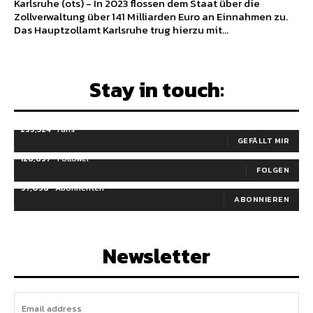
Karlsruhe (ots) - In 2023 flossen dem Staat über die
Zollverwaltung über 141 Milliarden Euro an Einnahmen zu.
Das Hauptzollamt Karlsruhe trug hierzu mit...
Stay in touch:
255,324
Fans
GEFÄLLT MIR
128,657
Follower
FOLGEN
97,058
Abonnenten
ABONNIEREN
Newsletter