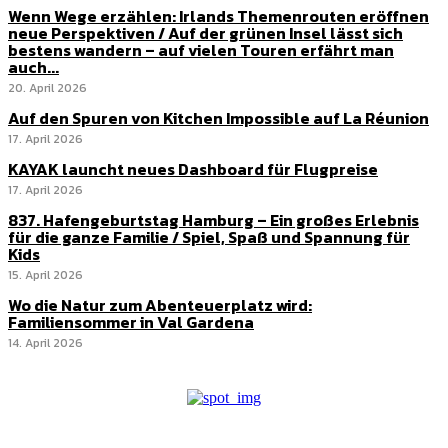
Wenn Wege erzählen: Irlands Themenrouten eröffnen
neue Perspektiven / Auf der grünen Insel lässt sich
bestens wandern – auf vielen Touren erfährt man
auch...
20. April 2026
Auf den Spuren von Kitchen Impossible auf La Réunion
17. April 2026
KAYAK launcht neues Dashboard für Flugpreise
17. April 2026
837. Hafengeburtstag Hamburg – Ein großes Erlebnis
für die ganze Familie / Spiel, Spaß und Spannung für
Kids
15. April 2026
Wo die Natur zum Abenteuerplatz wird:
Familiensommer in Val Gardena
14. April 2026