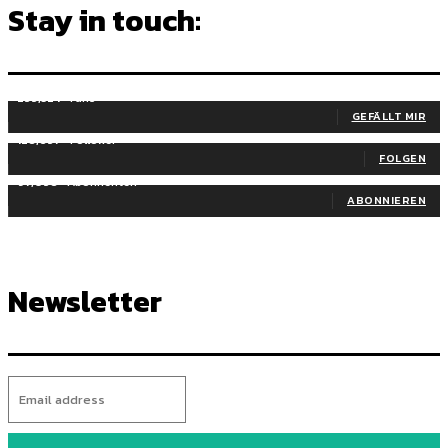
Stay in touch:
255,324
Fans
GEFÄLLT MIR
128,657
Follower
FOLGEN
97,058
Abonnenten
ABONNIEREN
Newsletter