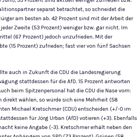
e Juni), 53 Prozent sind aktuell weniger zufrieden bzw.
oalitionspartner separat betrachtet, so schneidet die
ürger am besten ab. 42 Prozent sind mit der Arbeit der
 jeder Zweite (53 Prozent) weniger bzw. gar nicht. Im
rittel (67 Prozent) jedoch unzufrieden. Mit der
bte (15 Prozent) zufrieden; fast vier von fünf Sachsen
llte auch in Zukunft die CDU die Landesregierung
wägung stattdessen für die AfD. 15 Prozent antworten
uch beim Spitzenpersonal hat die CDU die Nase vorn:
 direkt wählen, so würde sich eine Mehrheit (58
enten Michael Kretschmer (CDU) entscheiden (+/-0 im
stattdessen für Jörg Urban (AfD) votieren (+3). Ebenfalls
 macht keine Angabe (-3). Kretschmer erhält neben den
unter Anhängern von SPD (73 Prozent), Grünen (58