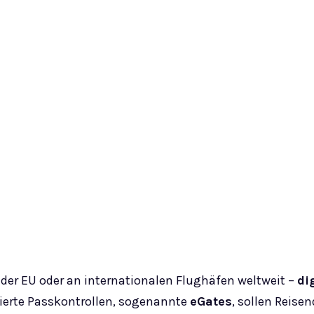
s der EU oder an internationalen Flughäfen weltweit –
di
ierte Passkontrollen, sogenannte
eGates
, sollen Reise