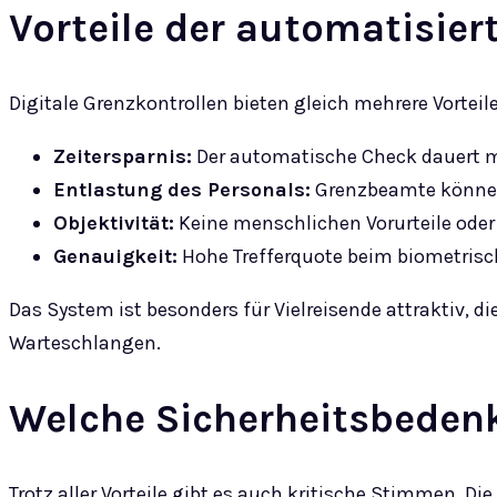
Vorteile der automatisier
Digitale Grenzkontrollen bieten gleich mehrere Vorteile
Zeitersparnis:
Der automatische Check dauert m
Entlastung des Personals:
Grenzbeamte können 
Objektivität:
Keine menschlichen Vorurteile ode
Genauigkeit:
Hohe Trefferquote beim biometrisc
Das System ist besonders für Vielreisende attraktiv, 
Warteschlangen.
Welche Sicherheitsbedenk
Trotz aller Vorteile gibt es auch kritische Stimmen. D