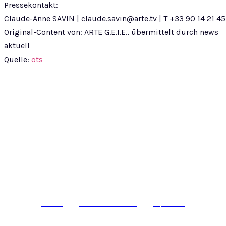
Pressekontakt:
Claude-Anne SAVIN |
claude.savin@arte.tv
| T +33 90 14 21 45
Original-Content von: ARTE G.E.I.E., übermittelt durch news
aktuell
Quelle:
ots
© epass 2024
Werbung
Datenschutzerklärung
Impressum