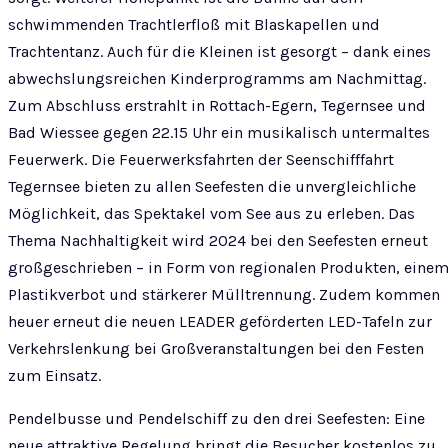
schwimmenden Trachtlerfloß mit Blaskapellen und
Trachtentanz. Auch für die Kleinen ist gesorgt – dank eines
abwechslungsreichen Kinderprogramms am Nachmittag.
Zum Abschluss erstrahlt in Rottach-Egern, Tegernsee und
Bad Wiessee gegen 22.15 Uhr ein musikalisch untermaltes
Feuerwerk. Die Feuerwerksfahrten der Seenschifffahrt
Tegernsee bieten zu allen Seefesten die unvergleichliche
Möglichkeit, das Spektakel vom See aus zu erleben. Das
Thema Nachhaltigkeit wird 2024 bei den Seefesten erneut
großgeschrieben – in Form von regionalen Produkten, eine
Plastikverbot und stärkerer Mülltrennung. Zudem kommen
heuer erneut die neuen LEADER geförderten LED-Tafeln zur
Verkehrslenkung bei Großveranstaltungen bei den Festen
zum Einsatz.
Pendelbusse und Pendelschiff zu den drei Seefesten: Eine
neue attraktive Regelung bringt die Besucher kostenlos zu