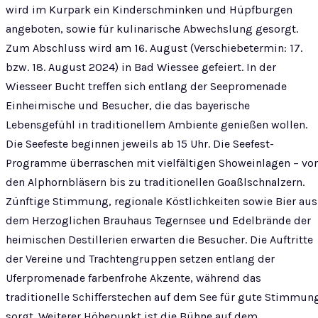
wird im Kurpark ein Kinderschminken und Hüpfburgen
angeboten, sowie für kulinarische Abwechslung gesorgt.
Zum Abschluss wird am 16. August (Verschiebetermin: 17.
bzw. 18. August 2024) in Bad Wiessee gefeiert. In der
Wiesseer Bucht treffen sich entlang der Seepromenade
Einheimische und Besucher, die das bayerische
Lebensgefühl in traditionellem Ambiente genießen wollen.
Die Seefeste beginnen jeweils ab 15 Uhr. Die Seefest-
Programme überraschen mit vielfältigen Showeinlagen – vo
den Alphornbläsern bis zu traditionellen Goaßlschnalzern.
Zünftige Stimmung, regionale Köstlichkeiten sowie Bier aus
dem Herzoglichen Brauhaus Tegernsee und Edelbrände der
heimischen Destillerien erwarten die Besucher. Die Auftritte
der Vereine und Trachtengruppen setzen entlang der
Uferpromenade farbenfrohe Akzente, während das
traditionelle Schifferstechen auf dem See für gute Stimmun
sorgt. Weiterer Höhepunkt ist die Bühne auf dem