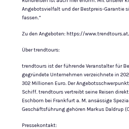
Rundreisen ist auch hier enorm. Mit unserer k
Angebotsvielfalt und der Bestpreis-Garantie si
fassen.“
Zu den Angeboten: https://www.trendtours.at
Über trendtours:
trendtours ist der führende Veranstalter für 
gegründete Unternehmen verzeichnete in 202
302 Millionen Euro. Der Angebotsschwerpunkt 
Schiff. trendtours vertreibt seine Reisen direk
Eschborn bei Frankfurt a. M. ansässige Spezial
Geschäftsführung gehören Markus Daldrup (CEO
Pressekontakt: