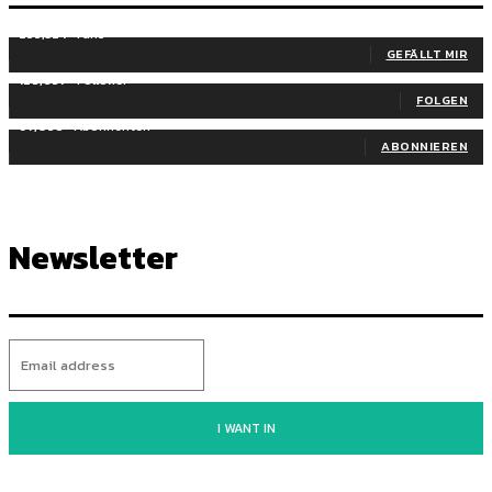
255,324
Fans
GEFÄLLT MIR
128,657
Follower
FOLGEN
97,058
Abonnenten
ABONNIEREN
Newsletter
I WANT IN