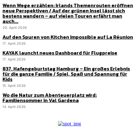
Wenn Wege erzählen: Irlands Themenrouten eröffnen
neue Perspektiven / Auf der grünen Insel lässt sich
bestens wandern – auf vielen Touren erfährt man
auch...
20. April 2026
Auf den Spuren von Kitchen Impossible auf La Réunion
17. April 2026
KAYAK launcht neues Dashboard für Flugpreise
17. April 2026
837. Hafengeburtstag Hamburg – Ein großes Erlebnis
für die ganze Familie / Spiel, Spaß und Spannung für
Kids
15. April 2026
Wo die Natur zum Abenteuerplatz wird:
Familiensommer in Val Gardena
14. April 2026