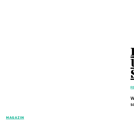
R
Wiesbaden
s
MAGAZIN