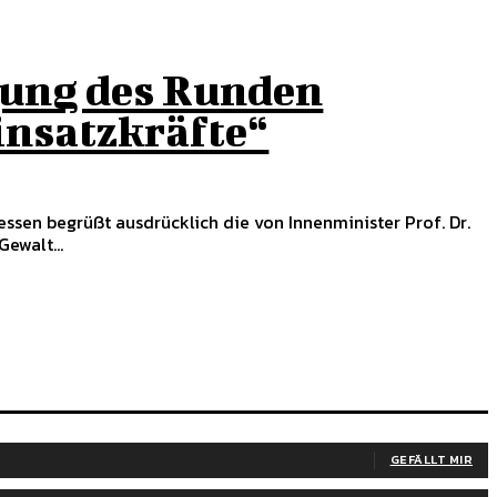
gung des Runden
insatzkräfte“
ewalt...
GEFÄLLT MIR