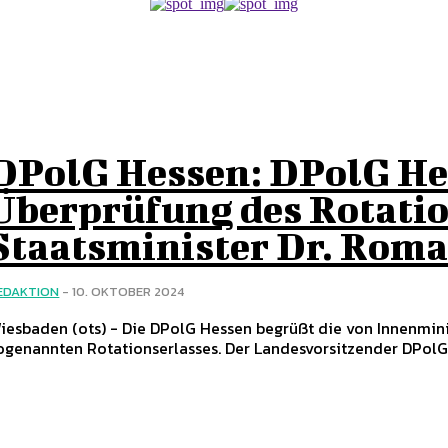
DPolG Hessen: DPolG He
Überprüfung des Rotatio
Staatsminister Dr. Rom
EDAKTION
-
10. OKTOBER 2024
 (ots) - Die DPolG Hessen begrüßt die von Innenminister Dr. Roman Poseck angekündigte Überprüfung des
ogenannten Rotationserlasses. Der Landesvorsitzender DPolG