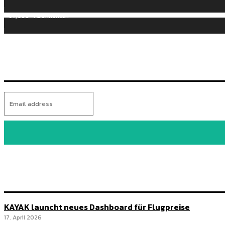
97,058
Abonnenten
KAYAK launcht neues Dashboard für Flugpreise
17. April 2026