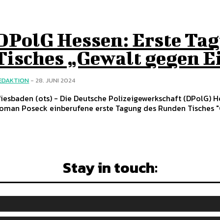
DPolG Hessen: Erste Ta
Tisches „Gewalt gegen E
EDAKTION
-
28. JUNI 2024
(ots) - Die Deutsche Polizeigewerkschaft (DPolG) Hessen begrüßt ausdrücklich die von Innenminister Prof. Dr.
oman Poseck einberufene erste Tagung des Runden Tisches "G
Stay in touch: