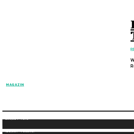
R
Wiesbaden 
R
MAGAZIN
255,324
Fans
128,657
Follower