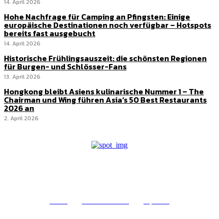
14. April 2026
Hohe Nachfrage für Camping an Pfingsten: Einige
europäische Destinationen noch verfügbar – Hotspots
bereits fast ausgebucht
14. April 2026
Historische Frühlingsauszeit: die schönsten Regionen
für Burgen- und Schlösser-Fans
13. April 2026
Hongkong bleibt Asiens kulinarische Nummer 1 – The
Chairman und Wing führen Asia’s 50 Best Restaurants
2026 an
2. April 2026
© epass 2024
Werbung
Datenschutzerklärung
Impressum