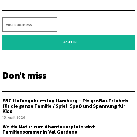
I WANT IN
Don't miss
837. Hafengeburtstag Hamburg – Ein großes Erlebnis
für die ganze Familie / Spiel, Spaß und Spannung für
Kids
15. April 2026
Wo die Natur zum Abenteuerplatz wird:
Familiensommer in Val Gardena