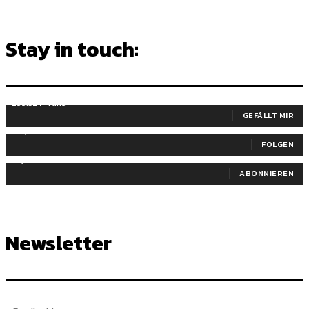
Stay in touch:
255,324
Fans
GEFÄLLT MIR
128,657
Follower
FOLGEN
97,058
Abonnenten
ABONNIEREN
Newsletter