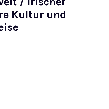
it / Irischer
re Kultur und
eise