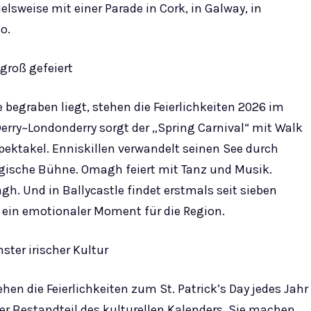
sweise mit einer Parade in Cork, in Galway, in
o.
 groß gefeiert
 begraben liegt, stehen die Feierlichkeiten 2026 im
Derry~Londonderry sorgt der „Spring Carnival“ mit Walk
pektakel. Enniskillen verwandelt seinen See durch
gische Bühne. Omagh feiert mit Tanz und Musik.
gh. Und in Ballycastle findet erstmals seit sieben
 – ein emotionaler Moment für die Region.
ster irischer Kultur
hen die Feierlichkeiten zum St. Patrick’s Day jedes Jahr
er Bestandteil des kulturellen Kalenders. Sie machen