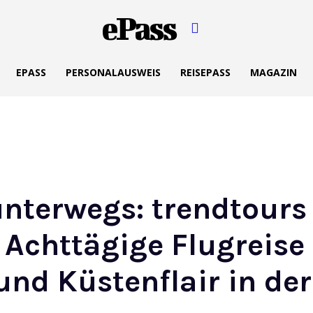
ePass
EPASS
PERSONALAUSWEIS
REISEPASS
MAGAZIN
unterwegs: trendtours 
/ Achttägige Flugreis
 und Küstenflair in d