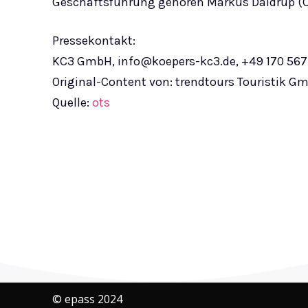
Geschäftsführung gehören Markus Daldrup (CEO
Pressekontakt:
KC3 GmbH,
info@koepers-kc3.de
, +49 170 567
Original-Content von: trendtours Touristik G
Quelle:
ots
Teilen
© epass 2024