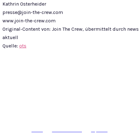
Kathrin Osterheider
presse@join-the-crew.com
www.join-the-crew.com
Original-Content von: Join The Crew, übermittelt durch news
aktuell
Quelle:
ots
© epass 2024
Werbung
Datenschutzerklärung
Impressum