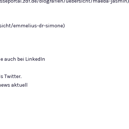
esseportal.zdf.de/biografien/uebersicht/maeda-jasmin)
ersicht/emmelius-dr-simone)
e auch bei LinkedIn
s Twitter.
news aktuell