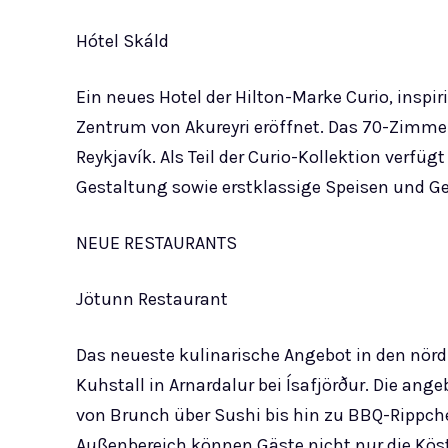
Hótel Skáld
Ein neues Hotel der Hilton-Marke Curio, inspir
Zentrum von Akureyri eröffnet. Das 70-Zimmer
Reykjavík. Als Teil der Curio-Kollektion verfüg
Gestaltung sowie erstklassige Speisen und G
NEUE RESTAURANTS
Jötunn Restaurant
Das neueste kulinarische Angebot in den nör
Kuhstall in Arnardalur bei Ísafjörður. Die ang
von Brunch über Sushi bis hin zu BBQ-Rippche
Außenbereich können Gäste nicht nur die Köst