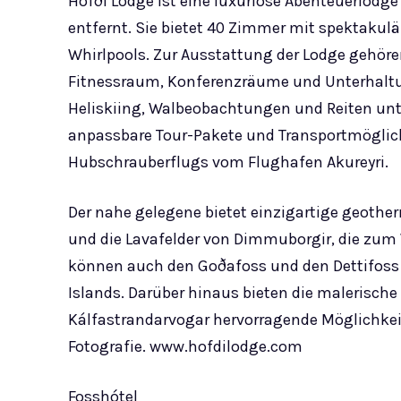
Höfði Lodge ist eine luxuriöse Abenteuerlodge
entfernt. Sie bietet 40 Zimmer mit spektakul
Whirlpools. Zur Ausstattung der Lodge gehören
Fitnessraum, Konferenzräume und Unterhaltu
Heliskiing, Walbeobachtungen und Reiten unt
anpassbare Tour-Pakete und Transportmöglich
Hubschrauberflugs vom Flughafen Akureyri.
Der nahe gelegene bietet einzigartige geoth
und die Lavafelder von Dimmuborgir, die zum
können auch den Goðafoss und den Dettifoss 
Islands. Darüber hinaus bieten die malerische
Kálfastrandarvogar hervorragende Möglichkei
Fotografie. www.hofdilodge.com
Fosshótel