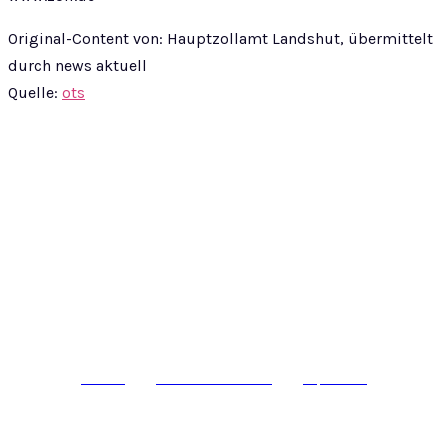
Original-Content von: Hauptzollamt Landshut, übermittelt
durch news aktuell
Quelle:
ots
© epass 2024
Werbung
Datenschutzerklärung
Impressum