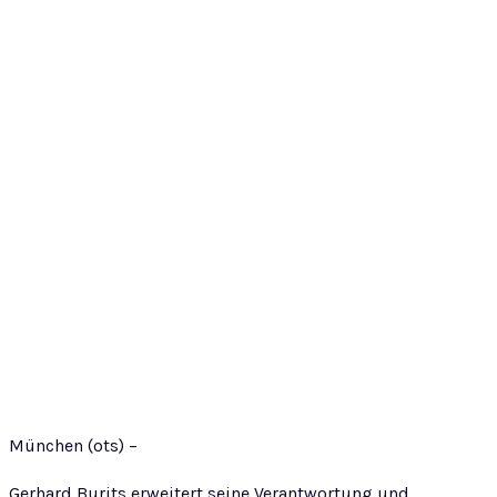
München (ots) –
Gerhard Burits erweitert seine Verantwortung und