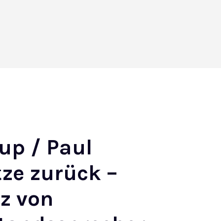
up / Paul
ze zurück –
z von