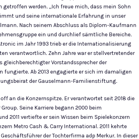
getroffen werden. „Ich freue mich, dass mein Sohn
immt und seine internationale Erfahrung in unser
selmann. Nach seinem Abschluss als Diplom-Kaufmann
ehmensgruppe ein und durchlief sämtliche Bereiche.
onic im Jahr 1993 trieb er die Internationalisierung
en verantwortlich. Zehn Jahre war er stellvertretender
ls gleichberechtigter Vorstandssprecher der
ungierte. Ab 2013 engagierte er sich im damaligen
tungsbeirat der Gauselmann-Familienstiftung.
off an die Konzernspitze. Er verantwortet seit 2018 die
Group. Seine Karriere begann 2000 beim
d 2011 vertiefte er sein Wissen beim Spielekonzern
ern Metro Cash & Carry International. 2011 kehrte
eschäftsführer der Tochterfirma adp Merkur. In dieser