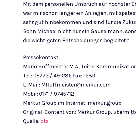
Mit dem personellen Umbruch auf höchster Eb
war mir schon länger ein Anliegen, mit spätes
sehr gut hinbekommen und sind für die Zukun
Sohn Michael nicht nur ein Gauselmann, sond
die wichtigsten Entscheidungen begleitet.“
Pressekontakt:
Mario Hoffmeister M.A., Leiter Kommunikatio
Tel.: 05772 / 49-281; Fax: -289
E-Mail:
MHoffmeister@merkur.com
Mobil: 0171 / 9745712
Merkur Group im Internet: merkur.group
Original-Content von: Merkur Group, übermitt
Quelle:
ots