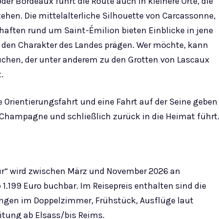
er Bordeaux führt die Route auch in kleinere Orte, die
tehen. Die mittelalterliche Silhouette von Carcassonne,
haften rund um Saint-Émilion bieten Einblicke in jene
en den Charakter des Landes prägen. Wer möchte, kann
uchen, der unter anderem zu den Grotten von Lascaux
.
e Orientierungsfahrt und eine Fahrt auf der Seine geben
 Champagne und schließlich zurück in die Heimat führt
ur“ wird zwischen März und November 2026 an
1.199 Euro buchbar. Im Reisepreis enthalten sind die
ungen im Doppelzimmer, Frühstück, Ausflüge laut
tung ab Elsass/bis Reims.