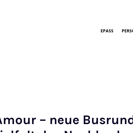
EPASS
PERS
Amour – neue Busrund