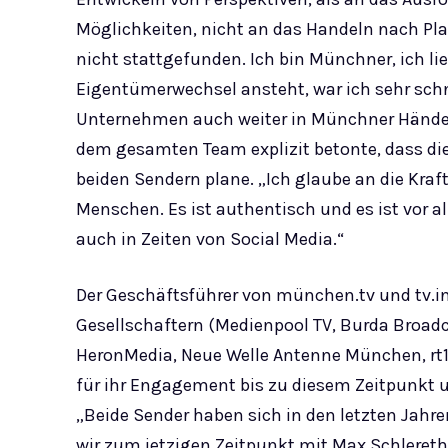
Möglichkeiten, nicht an das Handeln nach Plan
nicht stattgefunden. Ich bin Münchner, ich lie
Eigentümerwechsel ansteht, war ich sehr sch
Unternehmen auch weiter in Münchner Händen 
dem gesamten Team explizit betonte, dass die 
beiden Sendern plane. „Ich glaube an die Kraf
Menschen. Es ist authentisch und es ist vor all
auch in Zeiten von Social Media.“
Der Geschäftsführer von münchen.tv und tv.in
Gesellschaftern (Medienpool TV, Burda Broad
HeronMedia, Neue Welle Antenne München, rt
für ihr Engagement bis zu diesem Zeitpunkt 
„Beide Sender haben sich in den letzten Jahre
wir zum jetzigen Zeitpunkt mit Max Schlereth