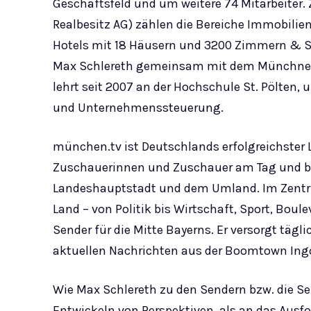
Geschäftsfeld und um weitere 74 Mitarbeiter.
Realbesitz AG) zählen die Bereiche Immobilie
Hotels mit 18 Häusern und 3200 Zimmern & S
Max Schlereth gemeinsam mit dem Münchner 
lehrt seit 2007 an der Hochschule St. Pölten,
und Unternehmenssteuerung.
münchen.tv ist Deutschlands erfolgreichster L
Zuschauerinnen und Zuschauer am Tag und ber
Landeshauptstadt und dem Umland. Im Zentru
Land – von Politik bis Wirtschaft, Sport, Boulev
Sender für die Mitte Bayerns. Er versorgt täg
aktuellen Nachrichten aus der Boomtown In
Wie Max Schlereth zu den Sendern bzw. die S
Entwickeln von Perspektiven, als an das Ausfo