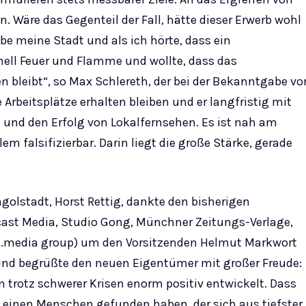
. Wäre das Gegenteil der Fall, hätte dieser Erwerb wohl
be meine Stadt und als ich hörte, dass ein
nell Feuer und Flamme und wollte, dass das
bleibt“, so Max Schlereth, der bei der Bekanntgabe vo
Arbeitsplätze erhalten bleiben und er langfristig mit
t und den Erfolg von Lokalfernsehen. Es ist nah am
em falsifizierbar. Darin liegt die große Stärke, gerade
golstadt, Horst Rettig, dankte den bisherigen
cast Media, Studio Gong, Münchner Zeitungs-Verlage,
1.media group) um den Vorsitzenden Helmut Markwort
und begrüßte den neuen Eigentümer mit großer Freude:
n trotz schwerer Krisen enorm positiv entwickelt. Dass
 einen Menschen gefunden haben, der sich aus tiefster