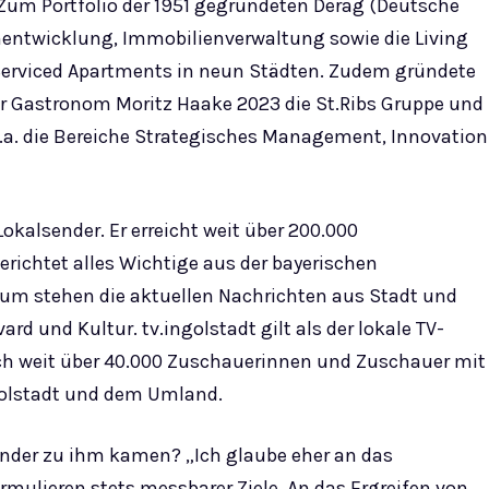
 Zum Portfolio der 1951 gegründeten Derag (Deutsche
nentwicklung, Immobilienverwaltung sowie die Living
erviced Apartments in neun Städten. Zudem gründete
Gastronom Moritz Haake 2023 die St.Ribs Gruppe und
 u.a. die Bereiche Strategisches Management, Innovation
okalsender. Er erreicht weit über 200.000
ichtet alles Wichtige aus der bayerischen
m stehen die aktuellen Nachrichten aus Stadt und
ard und Kultur. tv.ingolstadt gilt als der lokale TV-
lich weit über 40.000 Zuschauerinnen und Zuschauer mit
golstadt und dem Umland.
ender zu ihm kamen? „Ich glaube eher an das
rmulieren stets messbarer Ziele. An das Ergreifen von