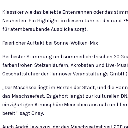
Klassiker wie das beliebte Entenrennen oder das st
Neuheiten. Ein Highlight in diesem Jahr ist der rund 
für atemberaubende Ausblicke sorgt.
Feierlicher Auftakt bei Sonne-Wolken-Mix
Bei bester Stimmung und sommerlich-frischen 20 Gra
farbenfrohen Stelzenläufern, Akrobaten und Live-Mus
Geschäftsführer der Hannover Veranstaltungs GmbH (HV
„Der Maschsee liegt im Herzen der Stadt, und die Han
das Maschseefest. Es gehört längst zur kulturellen D
einzigartigen Atmosphäre Menschen aus nah und fern an
bereit“, sagt Onay.
Auch André Lawiszus, der das Maschseefest seit 2011 o