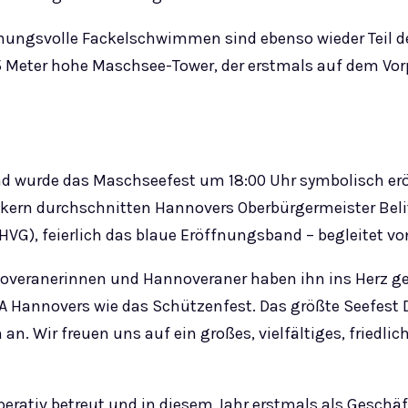
immungsvolle Fackelschwimmen sind ebenso wieder Teil
75 Meter hohe Maschsee-Tower, der erstmals auf dem Vor
d wurde das Maschseefest um 18:00 Uhr symbolisch er
ikern durchschnitten Hannovers Oberbürgermeister Beli
G), feierlich das blaue Eröffnungsband – begleitet vo
noveranerinnen und Hannoveraner haben ihn ins Herz ge
NA Hannovers wie das Schützenfest. Das größte Seefest 
. Wir freuen uns auf ein großes, vielfältiges, friedlic
perativ betreut und in diesem Jahr erstmals als Geschäf