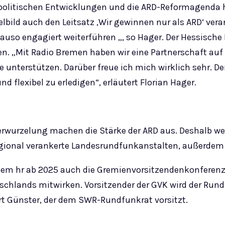
npolitischen Entwicklungen und die ARD-Reformagenda 
bild auch den Leitsatz ‚Wir gewinnen nur als ARD‘ vera
nauso engagiert weiterführen „, so Hager. Der Hessisc
len. „Mit Radio Bremen haben wir eine Partnerschaft au
e unterstützen. Darüber freue ich mich wirklich sehr. D
flexibel zu erledigen“, erläutert Florian Hager.
rwurzelung machen die Stärke der ARD aus. Deshalb wech
egional verankerte Landesrundfunkanstalten, außerdem
m hr ab 2025 auch die Gremienvorsitzendenkonferenz de
utschlands mitwirken. Vorsitzender der GVK wird der Ru
t Günster, der dem SWR-Rundfunkrat vorsitzt.